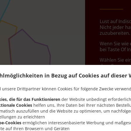
Lust auf Indis
Nicht jeder ha
zuzubereiten.
Wenn Sie wie 
bei Taste Of I
Wählen Sie ei
dass Ihnen uns
hlmöglichkeiten in Bezug auf Cookies auf dieser 
Liefergeb
 unsere Drittpartner können Cookies für folgende Zwecke verwen
Zone 1
, M
ies, die für das Funktionieren
der Website unbedingt erforderlich
tionale Cookies
helfen uns, Ihre Daten bei Ihrer nächsten Bestell
Zone 2
, M
matisch auszufüllen und die Website zu optimieren, um nachfolg
Zone 3
, M
ellungen zu erleichtern
be-Cookies
ermöglichen interessenbasierte Werbung und maßges
Zone 4
, M
lte auf Ihren Browsern und Geräten