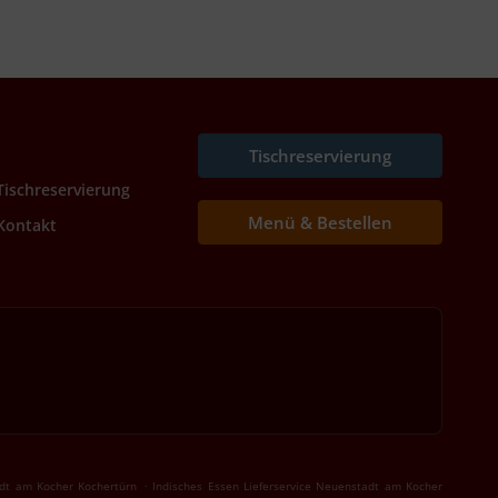
Tischreservierung
Tischreservierung
Menü & Bestellen
Kontakt
.
adt am Kocher Kochertürn
Indisches Essen Lieferservice Neuenstadt am Kocher