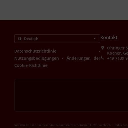
Kontakt
Öhringer 
.
Datenschutzrichtlinie
Kocher, G
.
Nutzungsbedingungen
Änderungen der
+49 7139 
Cookie-Richtlinie
.
Indisches Essen Lieferservice Neuenstadt am Kocher Cleversulzbach
Indisches