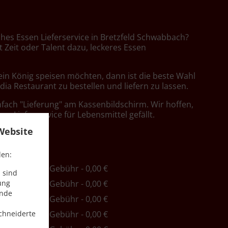
ches Essen Lieferservice in Bretzfeld Schwabbach?
t Zeit oder Talent dazu, leckeres Essen
ein König speisen möchten, dann ist die beste Wahl
ndia Restaurant zu bestellen und liefern zu lassen.
nfach "Lieferung" am Kassenbildschirm. Wir hoffen,
er Lieferservice für Lebensmittel gefällt.
Website
ühr
den:
ind. - 25,00 €, Gebühr - 0,00 €
 sind
ung
ind. - 30,00 €, Gebühr - 0,00 €
ende
ind. - 35,00 €, Gebühr - 0,00 €
chneiderte
ind. - 40,00 €, Gebühr - 0,00 €