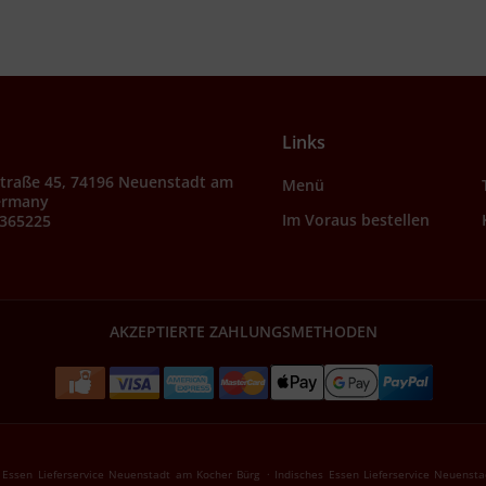
Links
Straße 45, 74196 Neuenstadt am
Menü
ermany
Im Voraus bestellen
9365225
AKZEPTIERTE ZAHLUNGSMETHODEN
.
 Essen Lieferservice Neuenstadt am Kocher Bürg
Indisches Essen Lieferservice Neuenst