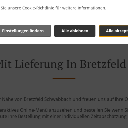
Zone 5
, M
n Sie unsere
Cookie-Richtlinie
für weitere Informationen.
Zone 6
, M
Einstellungen ändern
Alle ablehnen
Alle akzept
Mit Lieferung In Bretzfel
der Nähe von Bretzfeld Schwabbach und freuen uns auf Ihre O
teraktives Online-Menü anzusehen und bestellen Sie wenn Sie
ute Ihre Bestellung mit einer individuellen Zeitabschätzung 