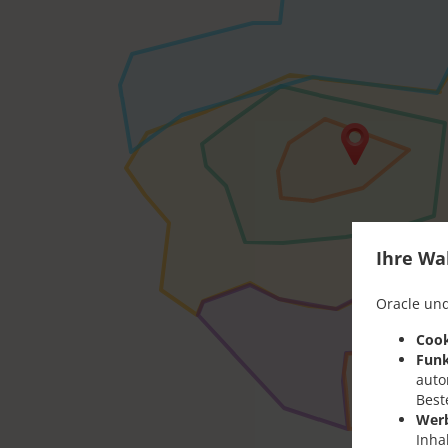
Ihre Wa
Oracle und
Cook
Funk
auto
Best
Wer
Inha