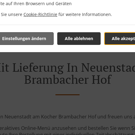
Zone 5
, M
lte auf Ihren Browsern und Geräten
Zone 6
, M
n Sie unsere
Cookie-Richtlinie
für weitere Informationen.
Einstellungen ändern
Alle ablehnen
Alle akzept
it Lieferung In Neuenst
Brambacher Hof
 von Neuenstadt am Kocher Brambacher Hof und freuen uns au
teraktives Online-Menü anzusehen und bestellen Sie wenn Sie
ute Ihre Bestellung mit einer individuellen Zeitabschätzung 