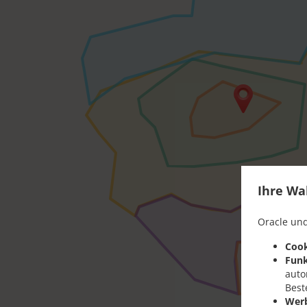
Ihre Wa
Oracle und
Cook
Funk
auto
Best
Wer