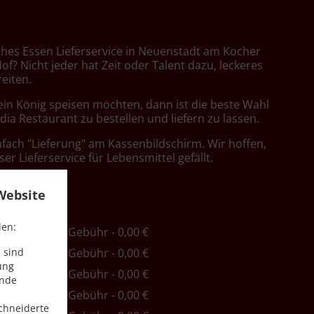
sches Essen Lieferservice in Neuenstadt am Kocher
f? Nicht jeder hat Zeit oder Talent dazu, leckeres
eiten.
ein König speisen möchten, dann ist die beste Wahl
ndia Restaurant zu bestellen und liefern zu lassen.
nfach "Lieferung" am Kassenbildschirm. Wir hoffen,
er Lieferservice für Lebensmittel gefällt.
ühr
Website
den:
ind. - 25,00 €, Gebühr - 0,00 €
 sind
ind. - 30,00 €, Gebühr - 0,00 €
ung
ind. - 35,00 €, Gebühr - 0,00 €
ende
ind. - 40,00 €, Gebühr - 0,00 €
chneiderte