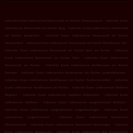
.
Indisches Essen Lieferservice Neuenstadt am Kocher Cleversulzbach
Indisches Essen
.
Lieferservice Neuenstadt am Kocher Bürg
Indisches Essen Lieferservice Neuenstadt
.
am Kocher Kochertürn
Indisches Essen Lieferservice Neuenstadt am Kocher
.
.
Hösselinshof
Indisches Essen Lieferservice Neuenstadt am Kocher Brambacher Hof
.
Indisches Essen Lieferservice Neuenstadt am Kocher Stein am Kocher
Indisches
.
Essen Lieferservice Neuenstadt am Kocher Stein
Indisches Essen Lieferservice
.
Neuenstadt am Kocher
Indisches Essen Lieferservice Hardthausen am Kocher
.
.
Gochsen
Indisches Essen Lieferservice Hardthausen am Kocher Lampoldshausen
.
Indisches Essen Lieferservice Hardthausen am Kocher Kochersteinsfeld
Indisches
.
Essen Lieferservice Hardthausen am Kocher
Indisches Essen Lieferservice Oedheim
.
.
Degmarn
Indisches Essen Lieferservice Oedheim Falkenstein
Indisches Essen
.
.
Lieferservice Oedheim
Indisches Essen Lieferservice Langenbrettach Brettach
.
Indisches Essen Lieferservice Langenbrettach Langenbeutingen
Indisches Essen
.
Lieferservice Langenbrettach
Indisches Essen Lieferservice Neckarsulm
.
.
Obereisesheim
Indisches Essen Lieferservice Neckarsulm Binswangen
Indisches
.
Essen Lieferservice Neckarsulm
Indisches Essen Lieferservice Bad Friedrichshall