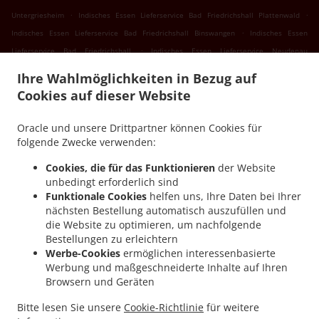
.
.
Untergriesheim
Indisches Essen Lieferservice Bad Friedrichshall Plattenwald
.
Indisches Essen Lieferservice Bad Friedrichshall Binswangen
Indisches Essen
.
Lieferservice Bad Friedrichshall
Indisches Essen Lieferservice Neudenau
.
.
Untergriesheim
Indisches Essen Lieferservice Neudenau Kreßbach
Indisches Essen
Ihre Wahlmöglichkeiten in Bezug auf
.
.
Lieferservice Neudenau Reichertshausen
Indisches Essen Lieferservice Neudenau
Cookies auf dieser Website
.
Indisches Essen Lieferservice Erlenbach Binswangen
Indisches Essen Lieferservice
.
.
Erlenbach
Indisches Essen Lieferservice Eberstadt Buchhorn
Indisches Essen
Oracle und unsere Drittpartner können Cookies für
.
Lieferservice Eberstadt Lennach-Buchhorn
Indisches Essen Lieferservice Eberstadt
folgende Zwecke verwenden:
.
.
Lennach
Indisches Essen Lieferservice Eberstadt Klingenhof
Indisches Essen
Cookies, die für das Funktionieren
der Website
.
.
Lieferservice Eberstadt Hölzern
Indisches Essen Lieferservice Eberstadt
Indisches
unbedingt erforderlich sind
.
Essen Lieferservice Weinsberg Gellmersbach
Indisches Essen Lieferservice
Funktionale Cookies
helfen uns, Ihre Daten bei Ihrer
nächsten Bestellung automatisch auszufüllen und
.
.
Weinsberg
Indisches Essen Lieferservice Bretzfeld Unterheimbach
Indisches Essen
die Website zu optimieren, um nachfolgende
.
Lieferservice Bretzfeld Siebeneich
Indisches Essen Lieferservice Bretzfeld
Bestellungen zu erleichtern
.
.
Schwabbach
Indisches Essen Lieferservice Bretzfeld
Indisches Essen Lieferservice
Werbe-Cookies
ermöglichen interessenbasierte
.
Gundelsheim Untergriesheim
Indisches Essen Lieferservice Gundelsheim
Werbung und maßgeschneiderte Inhalte auf Ihren
Browsern und Geräten
.
.
Obergriesheim
Indisches Essen Lieferservice Gundelsheim
Indisches Essen
.
.
Lieferservice Heilbronn Obereisesheim
Indisches Essen Lieferservice Heilbronn
Bitte lesen Sie unsere
Cookie-Richtlinie
für weitere
.
Indisches Essen Lieferservice Untereisesheim
Indisches Essen Lieferservice