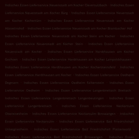
.
Indisches Essen Lieferservice Neuenstadt am Kocher Cleversulzbach
Indisches Essen
.
Lieferservice Neuenstadt am Kocher Bürg
Indisches Essen Lieferservice Neuenstadt
.
am Kocher Kochertürn
Indisches Essen Lieferservice Neuenstadt am Kocher
.
.
Hösselinshof
Indisches Essen Lieferservice Neuenstadt am Kocher Brambacher Hof
.
Indisches Essen Lieferservice Neuenstadt am Kocher Stein am Kocher
Indisches
.
Essen Lieferservice Neuenstadt am Kocher Stein
Indisches Essen Lieferservice
.
Neuenstadt am Kocher
Indisches Essen Lieferservice Hardthausen am Kocher
.
.
Gochsen
Indisches Essen Lieferservice Hardthausen am Kocher Lampoldshausen
.
Indisches Essen Lieferservice Hardthausen am Kocher Kochersteinsfeld
Indisches
.
Essen Lieferservice Hardthausen am Kocher
Indisches Essen Lieferservice Oedheim
.
.
Degmarn
Indisches Essen Lieferservice Oedheim Falkenstein
Indisches Essen
.
.
Lieferservice Oedheim
Indisches Essen Lieferservice Langenbrettach Brettach
.
Indisches Essen Lieferservice Langenbrettach Langenbeutingen
Indisches Essen
.
Lieferservice Langenbrettach
Indisches Essen Lieferservice Neckarsulm
.
.
Obereisesheim
Indisches Essen Lieferservice Neckarsulm Binswangen
Indisches
.
Essen Lieferservice Neckarsulm
Indisches Essen Lieferservice Bad Friedrichshall
.
.
Untergriesheim
Indisches Essen Lieferservice Bad Friedrichshall Plattenwald
.
Indisches Essen Lieferservice Bad Friedrichshall Binswangen
Indisches Essen