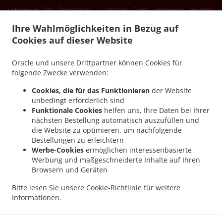
.
Lieferservice Bad Friedrichshall
Indisches Essen Lieferservice Neudenau
.
.
Untergriesheim
Indisches Essen Lieferservice Neudenau Kreßbach
Indisches Essen
Ihre Wahlmöglichkeiten in Bezug auf
.
.
Lieferservice Neudenau Reichertshausen
Indisches Essen Lieferservice Neudenau
Cookies auf dieser Website
.
Indisches Essen Lieferservice Erlenbach Binswangen
Indisches Essen Lieferservice
.
.
Erlenbach
Indisches Essen Lieferservice Eberstadt Buchhorn
Indisches Essen
Oracle und unsere Drittpartner können Cookies für
.
Lieferservice Eberstadt Lennach-Buchhorn
Indisches Essen Lieferservice Eberstadt
folgende Zwecke verwenden:
.
.
Lennach
Indisches Essen Lieferservice Eberstadt Klingenhof
Indisches Essen
Cookies, die für das Funktionieren
der Website
.
.
Lieferservice Eberstadt Hölzern
Indisches Essen Lieferservice Eberstadt
Indisches
unbedingt erforderlich sind
.
Essen Lieferservice Weinsberg Gellmersbach
Indisches Essen Lieferservice
Funktionale Cookies
helfen uns, Ihre Daten bei Ihrer
nächsten Bestellung automatisch auszufüllen und
.
.
Weinsberg
Indisches Essen Lieferservice Bretzfeld Unterheimbach
Indisches Essen
die Website zu optimieren, um nachfolgende
.
Lieferservice Bretzfeld Siebeneich
Indisches Essen Lieferservice Bretzfeld
Bestellungen zu erleichtern
.
.
Schwabbach
Indisches Essen Lieferservice Bretzfeld
Indisches Essen Lieferservice
Werbe-Cookies
ermöglichen interessenbasierte
.
Gundelsheim Untergriesheim
Indisches Essen Lieferservice Gundelsheim
Werbung und maßgeschneiderte Inhalte auf Ihren
Browsern und Geräten
.
.
Obergriesheim
Indisches Essen Lieferservice Gundelsheim
Indisches Essen
.
.
Lieferservice Heilbronn Obereisesheim
Indisches Essen Lieferservice Heilbronn
Bitte lesen Sie unsere
Cookie-Richtlinie
für weitere
.
Indisches Essen Lieferservice Untereisesheim
Indisches Essen Lieferservice
Informationen.
.
.
Friedrichshall
Indisches Essen Lieferservice Möckmühl Züttlingen
Indisches Essen
.
Lieferservice Möckmühl
Essen zum mitnehmen und zum Liefern